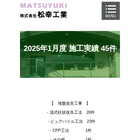
ホーム
地盤調査
地盤改良工事
2025年1月度 施工実績 45件
地盤保証
施工事例
会社概要
採用情報
【 地盤改良工事 】
・湿式柱状改良工法 20件
・ピュアパイル工法 23件
・CPP工法 1件
・その他 1件