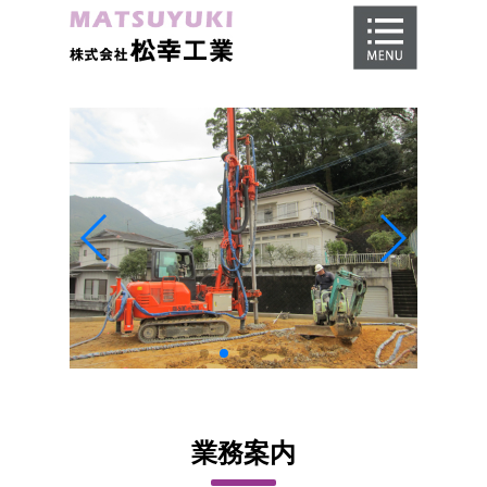
ホーム
地盤調査
地盤改良工事
地盤保証
施工事例
会社概要
採用情報
業務案内