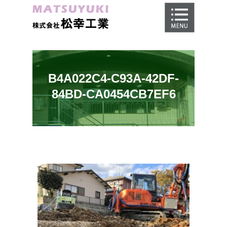
ホーム
地盤調査
地盤改良工事
B4A022C4-C93A-42DF-
地盤保証
84BD-CA0454CB7EF6
施工事例
会社概要
採用情報