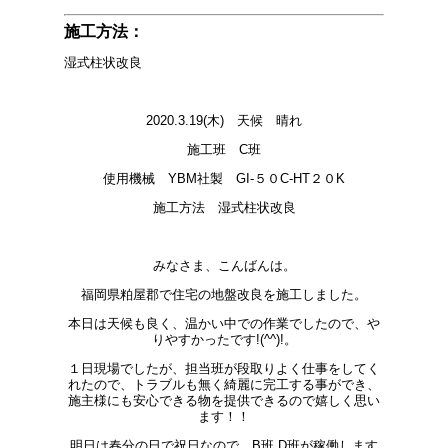
施工方法：
湿式柱状改良
2020.3.19(木) 天候 晴れ
施工班 C班
使用機械 YBM社製 GI-５０C-HT２０K
施工方法 湿式柱状改良
みなさま、こんばんは。
福岡県粕屋郡で住宅の地盤改良を施工しました。
本日は天候も良く、温かい中での作業でしたので、や
りやすかったです!(^^)!。
１日現場でしたが、担当班が段取りよく仕事をしてく
れたので、トラブルも無く綺麗に完工する事ができ、
施主様にも安心できる物を提供できるので嬉しく思い
ます！！
明日は春分の日で祝日なので、B班,D班が稼働します