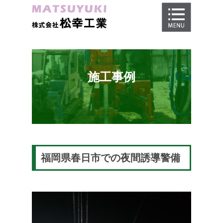
ホーム
地盤調査
地盤改良工事
施工事例
地盤保証
施工事例
会社概要
採用情報
福岡県春日市での夜間誘導警備