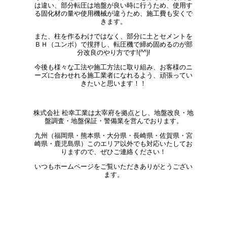
は違い、部分転圧は地盤が良い時に行うため、使用す
る固化材の量や使用機械が違うため、施工費も安くで
きます。
また、柱を作るわけではなく、部分に土とセメントを
ＢＨ（ユンボ）で撹拌し、転圧機で締め固めるのが部
分改良のやり方です!(^^)!
今後も様々な工法や施工方法に取り組み、お客様のニ
ーズに合わせれる施工業者になれるよう、頑張ってい
きたいと思います！！
株式会社 松幸工業は太宰府を拠点とし、地盤改良・地
盤調査・地盤保証・警備業を営んでおります。
九州（福岡県・熊本県・大分県・長崎県・佐賀県・宮
崎県・鹿児島県）このエリア以外でも対応いたしてお
りますので、ぜひご連絡ください！
いつもホームページをご覧いただきありがとうござい
ます。