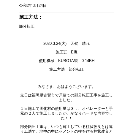
令和2年3月24日
施工方法：
部分転圧
2020.3.24(火) 天候 晴れ
施工班 E班
使用機械 KUBOTA製 0.14BH
施工方法 部分転圧
みなさま、おはようございます。
先日は福岡県古賀市で戸建ての部分転圧工事を施工し
ました。
１日施工で固化材の使用量は３ｔ、オペレーターと手
元の２人で施工しましたが、かなりハードな内容でし
た！！
部分転圧工事は、いつも施工している柱状改良とは違
う工法で、地中の中にセメントの柱を作る柱状改良と