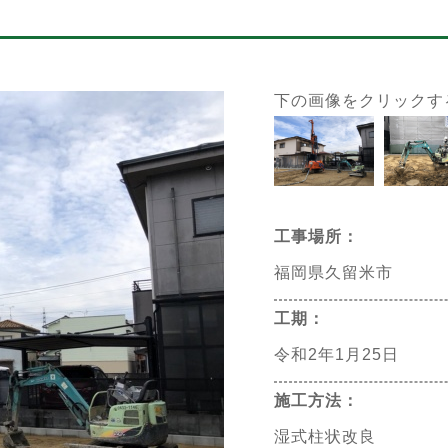
下の画像をクリックす
工事場所：
福岡県久留米市
工期：
令和2年1月25日
施工方法：
湿式柱状改良