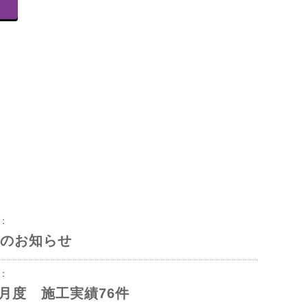
8：
のお知らせ
3：
年6月度 施工実績76件