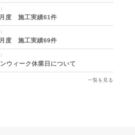
1：
年5月度 施工実績61件
1：
年4月度 施工実績69件
2：
ンウィーク休業日について
一覧を見る