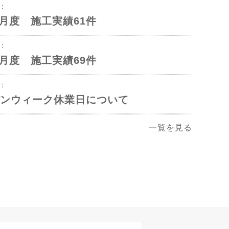
1：
年5月度 施工実績61件
1：
年4月度 施工実績69件
2：
ンウィーク休業日について
一覧を見る