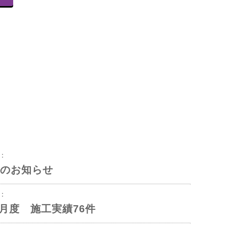
8：
のお知らせ
3：
年6月度 施工実績76件