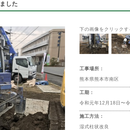
ました
下の画像をクリックす
工事場所：
熊本県熊本市南区
工期：
令和元年12月18日〜令
施工方法：
湿式柱状改良