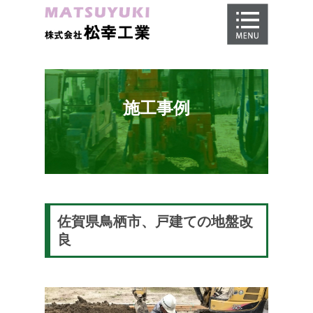
ホーム
地盤調査
地盤改良工事
施工事例
地盤保証
施工事例
会社概要
採用情報
佐賀県鳥栖市、戸建ての地盤改
良