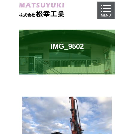
ホーム
地盤調査
地盤改良工事
IMG_9502
地盤保証
施工事例
会社概要
採用情報