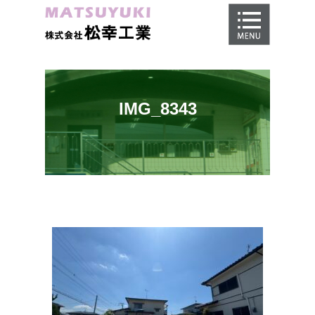
ホーム
地盤調査
地盤改良工事
IMG_8343
地盤保証
施工事例
会社概要
採用情報