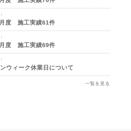
年6月度 施工実績76件
1：
年5月度 施工実績61件
1：
年4月度 施工実績69件
2：
ンウィーク休業日について
一覧を見る