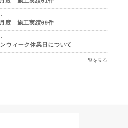
年5月度 施工実績61件
1：
年4月度 施工実績69件
2：
ンウィーク休業日について
一覧を見る