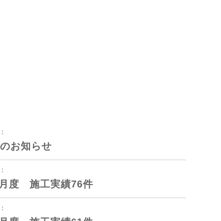
8：
のお知らせ
3：
年6月度 施工実績76件
1：