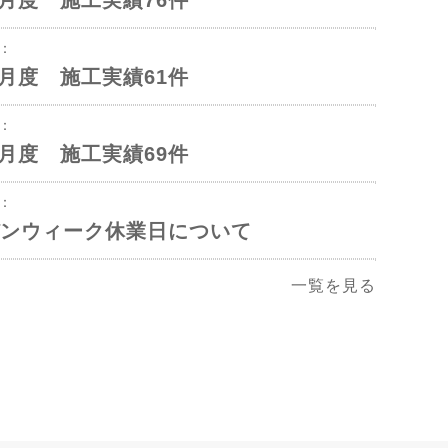
年6月度 施工実績76件
1：
年5月度 施工実績61件
1：
年4月度 施工実績69件
2：
ンウィーク休業日について
一覧を見る