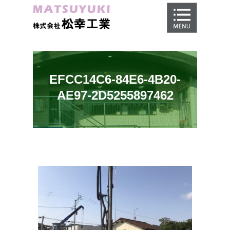
ホーム
地盤調査
地盤改良工事
EFCC14C6-84E6-4B20-
地盤保証
AE97-2D5255897462
施工事例
会社概要
採用情報