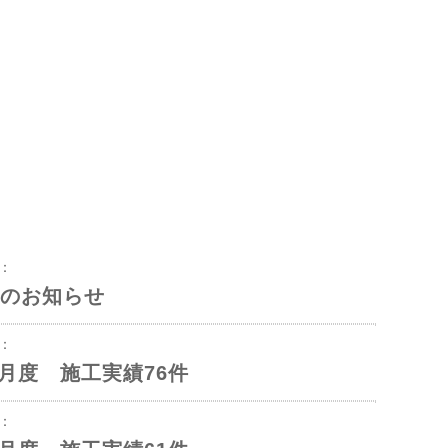
8：
のお知らせ
3：
年6月度 施工実績76件
1：