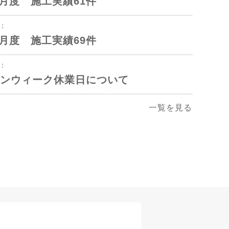
年5月度 施工実績61件
1：
年4月度 施工実績69件
2：
ンウィーク休業日について
一覧を見る