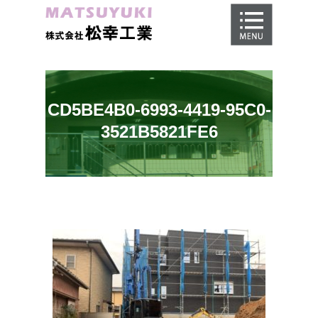
ホーム
地盤調査
地盤改良工事
CD5BE4B0-6993-4419-95C0-
地盤保証
3521B5821FE6
施工事例
会社概要
採用情報