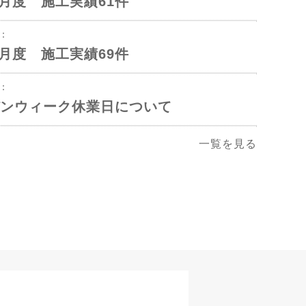
年5月度 施工実績61件
1：
年4月度 施工実績69件
2：
ンウィーク休業日について
一覧を見る