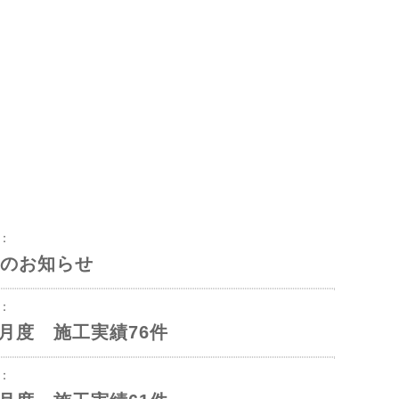
8：
のお知らせ
3：
年6月度 施工実績76件
1：