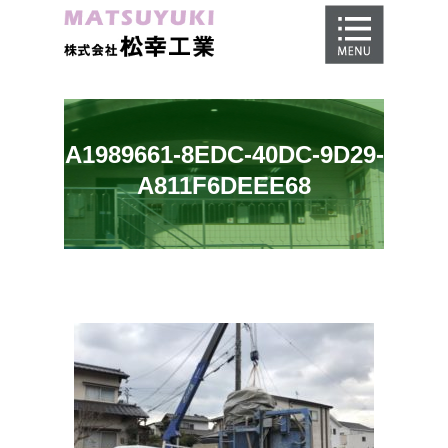
ホーム
地盤調査
地盤改良工事
A1989661-8EDC-40DC-9D29-
地盤保証
A811F6DEEE68
施工事例
会社概要
採用情報