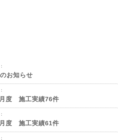
8：
のお知らせ
3：
年6月度 施工実績76件
1：
年5月度 施工実績61件
1：