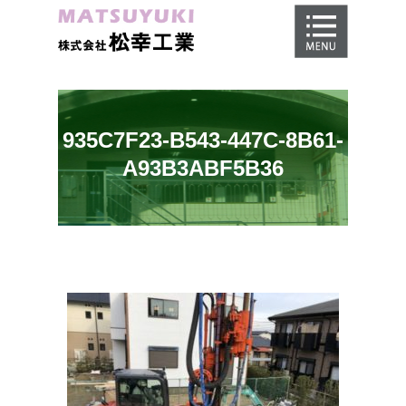
ホーム
地盤調査
地盤改良工事
935C7F23-B543-447C-8B61-
地盤保証
A93B3ABF5B36
施工事例
会社概要
採用情報