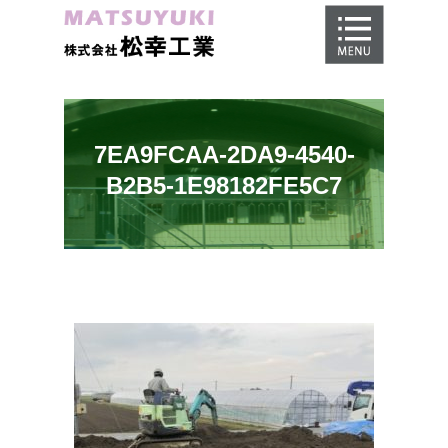
ホーム
地盤調査
地盤改良工事
7EA9FCAA-2DA9-4540-
地盤保証
B2B5-1E98182FE5C7
施工事例
会社概要
採用情報