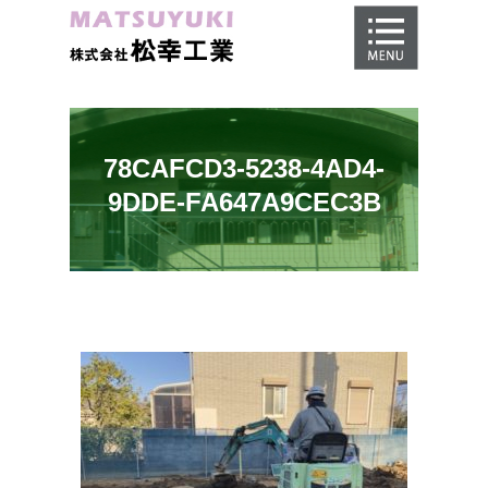
ホーム
地盤調査
地盤改良工事
78CAFCD3-5238-4AD4-
地盤保証
9DDE-FA647A9CEC3B
施工事例
会社概要
採用情報