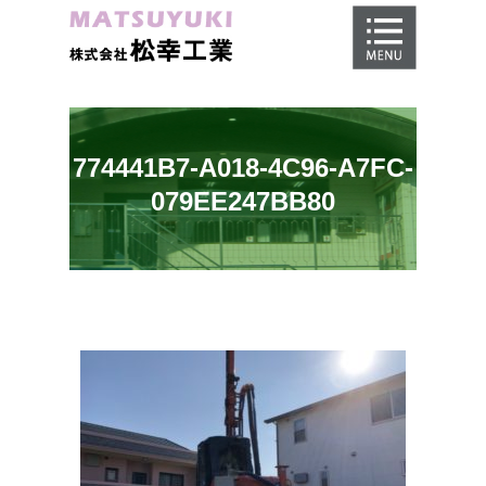
ホーム
地盤調査
地盤改良工事
774441B7-A018-4C96-A7FC-
地盤保証
079EE247BB80
施工事例
会社概要
採用情報