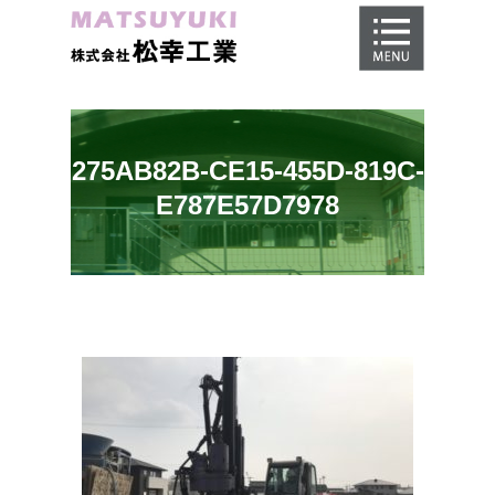
ホーム
地盤調査
地盤改良工事
275AB82B-CE15-455D-819C-
地盤保証
E787E57D7978
施工事例
会社概要
採用情報