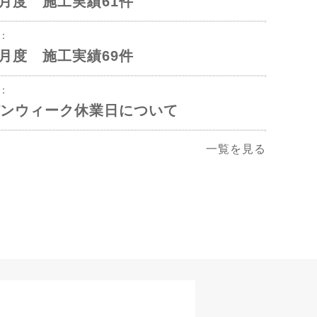
年5月度 施工実績61件
1：
年4月度 施工実績69件
2：
ンウィーク休業日について
一覧を見る