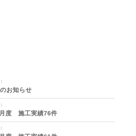
8：
のお知らせ
3：
年6月度 施工実績76件
1：