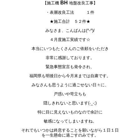
BH
【施工機
地盤改良工事】
・表層改良工法 １件
★施工合計 ５２件★
みなさま、こんばんは(^-^)/
４月度施工実績です☆
本当にいつもたくさんのご依頼をいただき
非常に感謝しております。
緊急事態宣言も発令され、
福岡県も明後日から今月末までは自粛です。
みなさんも思うように過ごせない日々に、
戸惑いや苛立ちも
隠しきれないと思います(-_-;)
特に目に見えないものなので余計に
敏感になってしまいますね。
それでもいつかは終息することを願いながら１日１日
を一生懸命に過ごすのみです。