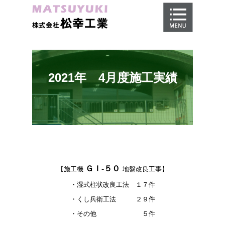
ホーム
地盤調査
地盤改良工事
2021年 4月度施工実績
地盤保証
施工事例
会社概要
採用情報
ＧＩ-５０
【施工機
地盤改良工事】
・湿式柱状改良工法 １７件
・くし兵衛工法 ２９件
・その他 ５件