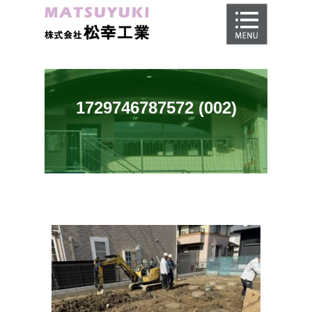
ホーム
地盤調査
地盤改良工事
1729746787572 (002)
地盤保証
施工事例
会社概要
採用情報