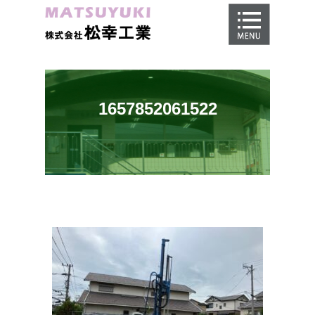
ホーム
地盤調査
地盤改良工事
1657852061522
地盤保証
施工事例
会社概要
採用情報