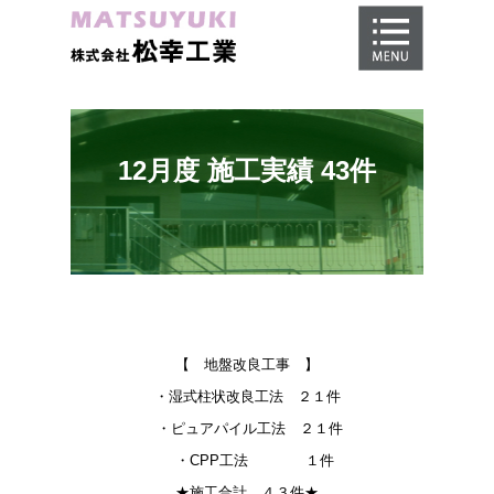
ホーム
地盤調査
地盤改良工事
12月度 施工実績 43件
地盤保証
施工事例
会社概要
採用情報
【 地盤改良工事 】
・湿式柱状改良工法 ２１件
・ピュアパイル工法 ２１件
・CPP工法 １件
★施工合計 ４３件★