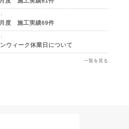
年5月度 施工実績61件
1：
年4月度 施工実績69件
2：
ンウィーク休業日について
一覧を見る