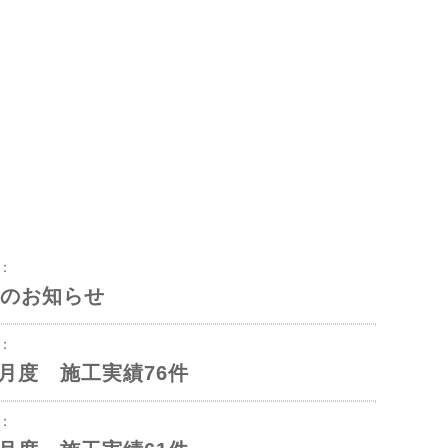
8：
のお知らせ
3：
年6月度 施工実績76件
1：