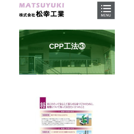
ホーム
地盤調査
地盤改良工事
CPP工法③
地盤保証
施工事例
会社概要
採用情報