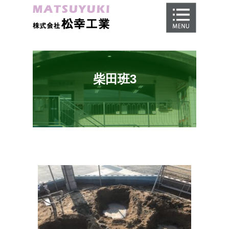
ホーム
地盤調査
地盤改良工事
柴田班3
地盤保証
施工事例
会社概要
採用情報