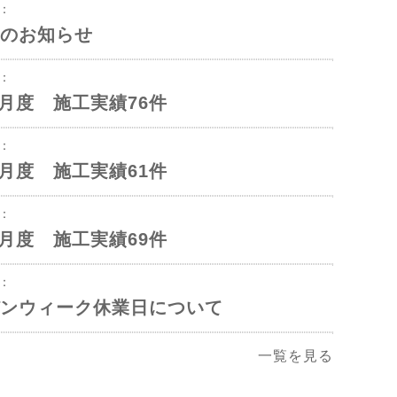
8：
のお知らせ
3：
年6月度 施工実績76件
1：
年5月度 施工実績61件
1：
年4月度 施工実績69件
2：
ンウィーク休業日について
一覧を見る