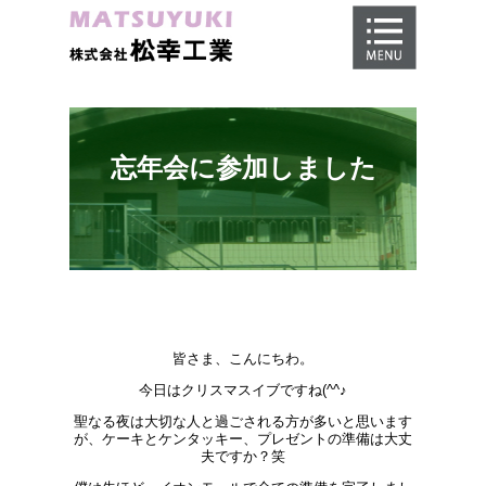
ホーム
地盤調査
地盤改良工事
忘年会に参加しました
地盤保証
施工事例
会社概要
採用情報
皆さま、こんにちわ。
今日はクリスマスイブですね(^^♪
聖なる夜は大切な人と過ごされる方が多いと思います
が、ケーキとケンタッキー、プレゼントの準備は大丈
夫ですか？笑