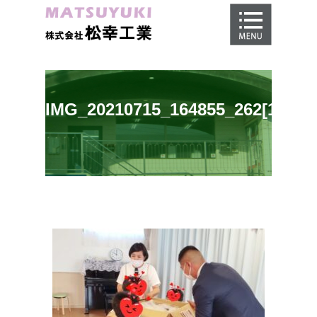
ホーム
地盤調査
地盤改良工事
IMG_20210715_164855_262[1]
地盤保証
施工事例
会社概要
採用情報